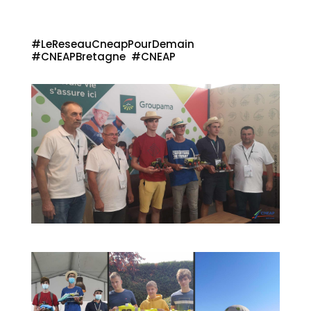
#LeReseauCneapPourDemain
#CNEAPBretagne #CNEAP