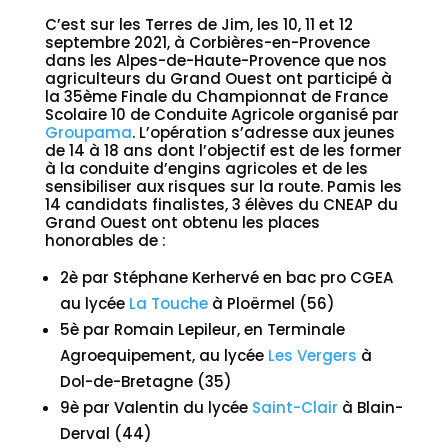
C’est sur les Terres de Jim, les 10, 11 et 12
septembre 2021, à Corbières-en-Provence
dans les Alpes-de-Haute-Provence que nos
agriculteurs du Grand Ouest ont participé à
la 35ème Finale du Championnat de France
Scolaire 10 de Conduite Agricole organisé par
Groupama
. L’opération s’adresse aux jeunes
de 14 à 18 ans dont l’objectif est de les former
à la conduite d’engins agricoles et de les
sensibiliser aux risques sur la route. Pamis les
14 candidats finalistes, 3 élèves du CNEAP du
Grand Ouest ont obtenu les places
honorables de :
2è par Stéphane Kerhervé en bac pro CGEA
au lycée
La Touche
à Ploërmel (56)
5è par Romain Lepileur, en Terminale
Agroequipement, au lycée
Les Vergers
à
Dol-de-Bretagne (35)
9è par Valentin du lycée
Saint-Clair
à Blain-
Derval (44)