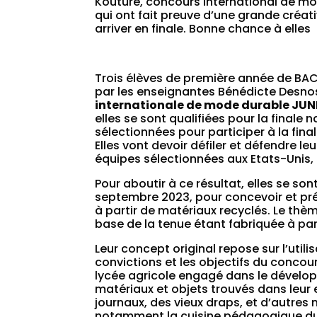
Kouture, concours international de m
qui ont fait preuve d’une grande créat
arriver en finale. Bonne chance à elles
Trois élèves de première année de BAC
par les enseignantes Bénédicte Desnos 
internationale de mode durable JU
elles se sont qualifiées pour la finale 
sélectionnées pour participer à la final
Elles vont devoir défiler et défendre l
équipes sélectionnées aux Etats-Unis, 
Pour aboutir à ce résultat, elles se s
septembre 2023, pour concevoir et pr
à partir de matériaux recyclés. Le thèm
base de la tenue étant fabriquée à part
Leur concept original repose sur l’utili
convictions et les objectifs du concou
lycée agricole engagé dans le développ
matériaux et objets trouvés dans leur 
journaux, des vieux draps, et d’autres
notamment la cuisine pédagogique d