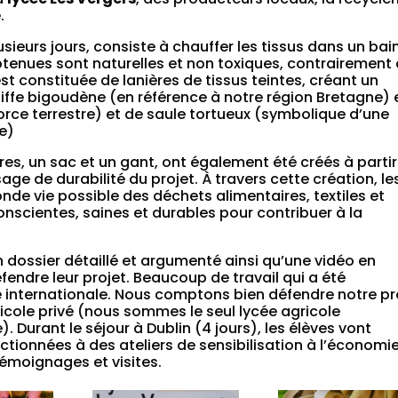
.
usieurs jours, consiste à chauffer les tissus dans un bai
tenues sont naturelles et non toxiques, contrairement
 est constituée de lanières de tissus teintes, créant un
oiffe bigoudène (en référence à notre région Bretagne) 
ce terrestre) et de saule tortueux (symbolique d’une
ge)
es, un sac et un gant, ont également été créés à partir
ge de durabilité du projet. À travers cette création, le
onde vie possible des déchets alimentaires, textiles et
nscientes, saines et durables pour contribuer à la
n dossier détaillé et argumenté ainsi qu’une vidéo en
endre leur projet. Beaucoup de travail qui a été
e internationale. Nous comptons bien défendre notre pr
icole privé (nous sommes le seul lycée agricole
 Durant le séjour à Dublin (4 jours), les élèves vont
ectionnées à des ateliers de sensibilisation à l’économi
témoignages et visites.