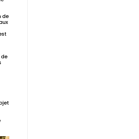
n de
 aux
est
 de
s
ojet
e