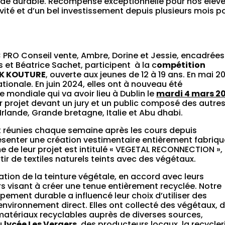
ode durable. Récompense exceptionnelle pour nos élèv
ivité et d’un bel investissement depuis plusieurs mois p
 PRO Conseil vente, Ambre, Dorine et Jessie, encadrées
et Béatrice Sachet, participent à la c
ompétition
NK KOUTURE
, ouverte aux jeunes de 12 à 19 ans. En mai 2
nationale. En juin 2024, elles ont à nouveau été
e mondiale qui va avoir lieu à Dublin le
mardi 4 mars 2
eur projet devant un jury et un public composé des autre
Irlande, Grande bretagne, Italie et Abu dhabi.
ont réunies chaque semaine après les cours depuis
ésenter une création vestimentaire entièrement fabriq
e de leur projet est intitulé « VEGETAL RECONNECTION », 
ir de textiles naturels teints avec des végétaux.
sation de la teinture végétale, en accord avec leurs
rs visant à créer une tenue entièrement recyclée. Notre
ement durable a influencé leur choix d’utiliser des
environnement direct. Elles ont collecté des végétaux, 
 matériaux recyclables auprès de diverses sources,
u
lycée Les Vergers
, des producteurs locaux, la recycler