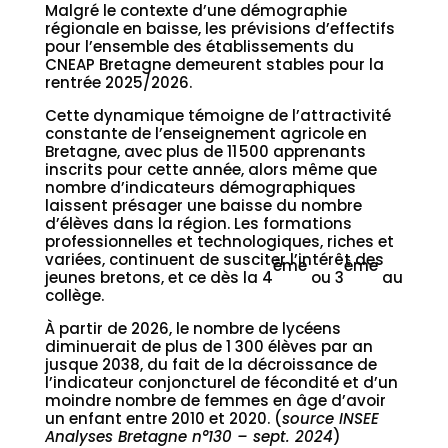
Malgré le contexte d’une démographie
régionale en baisse, les prévisions d’effectifs
pour l’ensemble des établissements du
CNEAP Bretagne demeurent stables pour la
rentrée 2025/2026.
Cette dynamique témoigne de l’attractivité
constante de l’enseignement agricole en
Bretagne, avec plus de 11 500 apprenants
inscrits pour cette année, alors même que
nombre d’indicateurs démographiques
laissent présager une baisse du nombre
d’élèves dans la région. Les formations
professionnelles et technologiques, riches et
variées, continuent de susciter l’intérêt des
ème
ème
jeunes bretons, et ce dès la 4
ou 3
au
collège.
À partir de 2026, le nombre de lycéens
diminuerait de plus de 1 300 élèves par an
jusque 2038, du fait de la décroissance de
l’indicateur conjoncturel de fécondité et d’un
moindre nombre de femmes en âge d’avoir
un enfant entre 2010 et 2020. (
source INSEE
Analyses Bretagne n°130 – sept. 2024
)