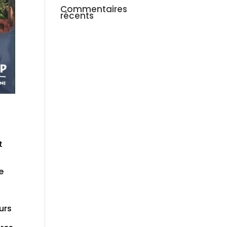
Commentaires
récents
t
e
urs