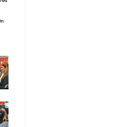
1res
Un