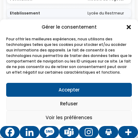
Lycée du Restmeur
PABU
Gérer le consentement
22
Pour offrir les meilleures expériences, nous utilisons des
lyceedurestmeur.com
technologies telles que les cookies pour stocker et/ou accéder
aux informations des appareils. Le fait de consentir à ces
BTSA
technologies nous permettra de traiter des données telles que le
DATR (Développement et Animation des Territoires
comportement de navigation ou les ID uniques sur ce site. Le fait
Ruraux)
de ne pas consentir ou de retirer son consentement peut avoir
un effet négatif sur certaines caractéristiques et fonctions.
Lycée JB Le Taillandier
Accepter
FOUGERES/SAINT-AUBIN
35
Refuser
lycee-jblt.fr
Voir les préférences
BTSA
DATR (Développement et Animation des Territoires
Mentions légales
Ruraux)