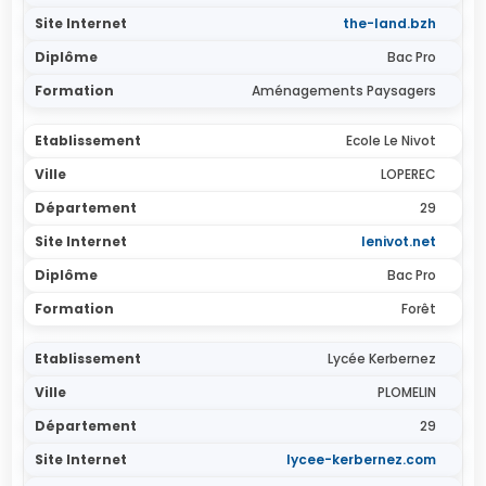
the-land.bzh
Bac Pro
Aménagements Paysagers
Ecole Le Nivot
LOPEREC
29
lenivot.net
Bac Pro
Forêt
Lycée Kerbernez
PLOMELIN
29
lycee-kerbernez.com