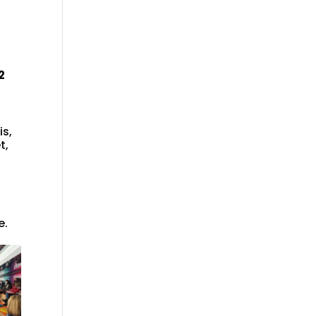
2
is,
t,
e.