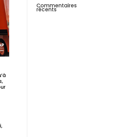
Commentaires
récents
u’à
s,
our
i,