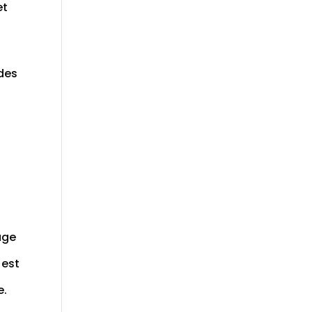
et
 des
age
 est
e.