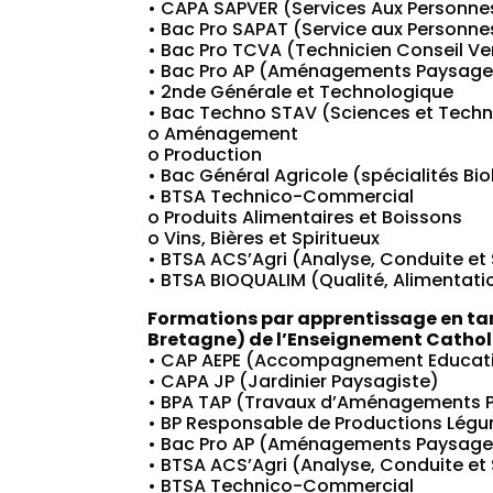
• CAPA SAPVER (Services Aux Personnes
• Bac Pro SAPAT (Service aux Personnes
• Bac Pro TCVA (Technicien Conseil Ve
• Bac Pro AP (Aménagements Paysage
• 2nde Générale et Technologique
• Bac Techno STAV (Sciences et Techn
o Aménagement
o Production
• Bac Général Agricole (spécialités B
• BTSA Technico-Commercial
o Produits Alimentaires et Boissons
o Vins, Bières et Spiritueux
• BTSA ACS’Agri (Analyse, Conduite et 
• BTSA BIOQUALIM (Qualité, Alimentatio
Formations par apprentissage en ta
Bretagne) de l’Enseignement Cathol
• CAP AEPE (Accompagnement Educatif 
• CAPA JP (Jardinier Paysagiste)
• BPA TAP (Travaux d’Aménagements 
• BP Responsable de Productions Légumiè
• Bac Pro AP (Aménagements Paysage
• BTSA ACS’Agri (Analyse, Conduite et 
• BTSA Technico-Commercial