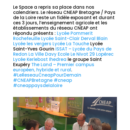
Le Space a repris sa place dans nos
calendriers. Le réseau CNEAP Bretagne / Pays
de la Loire reste un fidèle exposant et durant
ces 3 jours, l’enseignement agricole et les
établissements du réseau CNEAP ont
répondu présents :
Lycée Pommerit
Rochefeuille
Lycée Saint-Clair Derval Blain
Lycée les vergers
Lycée La Touche
Lycée
Saint-Yves Gourin
ISSAT – Lycée du Pays de
Redon
La Ville Davy
Ecole Le Nivot 29 Lopérec
Lycée Kerlebost
Ihedrea
le groupe Saint
Exupéry
The Land – Premier campus
européen, hybride et rural
.
#LeReseauCneapPourDemain
#CNEAPBretagne
#cneap
#cneappaysdelaloire