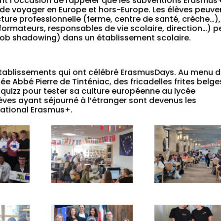
nt l’occasion de rappeler que les subventions Erasmus
t de voyager en Europe et hors-Europe. Les élèves peuve
cture professionnelle (ferme, centre de santé, crèche…),
formateurs, responsables de vie scolaire, direction…) p
(job shadowing) dans un établissement scolaire.
établissements qui ont célébré ErasmusDays. Au menu 
ée Abbé Pierre de Tinténiac, des fricadelles frites belge
 quizz pour tester sa culture européenne au lycée
lèves ayant séjourné à l’étranger sont devenus les
national Erasmus+.