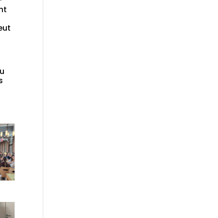
+
nt
eut
du
s