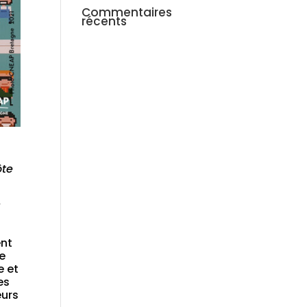
Commentaires
récents
ôte
r
ent
e
e et
es
eurs