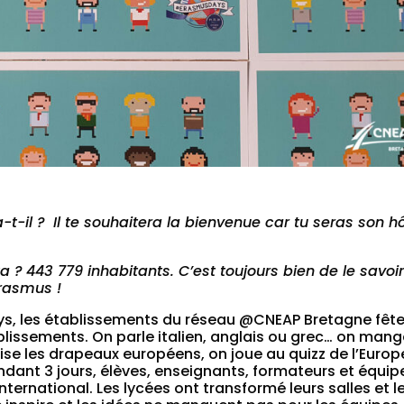
a-t-il ?
Il te souhaitera la bienvenue car tu seras son h
a ?
443 779 inhabitants. C’est toujours bien de le savoi
Erasmus !
s, les établissements du réseau @CNEAP Bretagne fêt
issements. On parle italien, anglais ou grec… on mang
se les drapeaux européens, on joue au quizz de l’Europ
endant 3 jours, élèves, enseignants, formateurs et équip
nternational. Les lycées ont transformé leurs salles et l