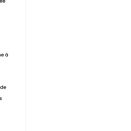
cée
ne à
 de
s