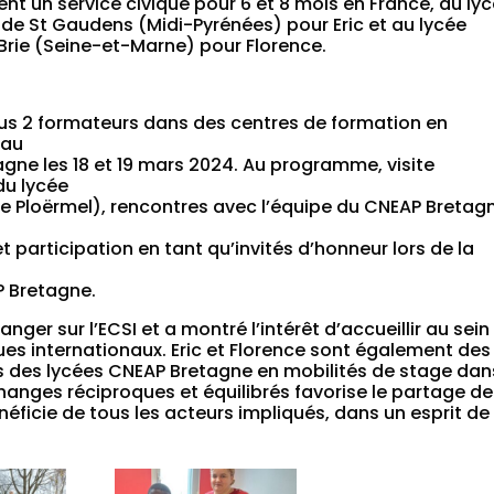
uent un service civique pour 6 et 8 mois en France, au ly
e St Gaudens (Midi-Pyrénées) pour Eric et au lycée
 Brie (Seine-et-Marne) pour Florence.
us 2 formateurs dans des centres de formation en
 au
gne les 18 et 19 mars 2024. Au programme, visite
du lycée
de Ploërmel), rencontres avec l’équipe du CNEAP Bretag
t participation en tant qu’invités d’honneur lors de la
P Bretagne.
ger sur l’ECSI et a montré l’intérêt d’accueillir au sein
es internationaux. Eric et Florence sont également des
ves des lycées CNEAP Bretagne en mobilités de stage dan
nges réciproques et équilibrés favorise le partage de
ficie de tous les acteurs impliqués, dans un esprit de