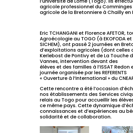
l’université de Lomé (Togo). Ils effect
agricole professionnel du Comminges d
agricole de la Bretonniere à Chailly en
Eric TCHANGANI et Florence AFETOR, to
Agroécologie au TOGO (à EKOFODA et
SICHEM), ont passé 2 journées en Breta
d’exploitations agricoles (dont celles 
Kerlebost de Pontivy et de La Touche 
Vannes, intervention devant des
élèves et des familles à l’ISSAT Redon e
journée organisée par les REFERENTS
« Ouverture à l’International » du CNEA
Cette rencontre a été l’occasion d’échan
nos établissements des Services civiqu
relais au Togo pour accueillir les élè
ce même pays. Cette dynamique d’écha
connaissances et d’expériences au béné
solidarité et de collaboration.